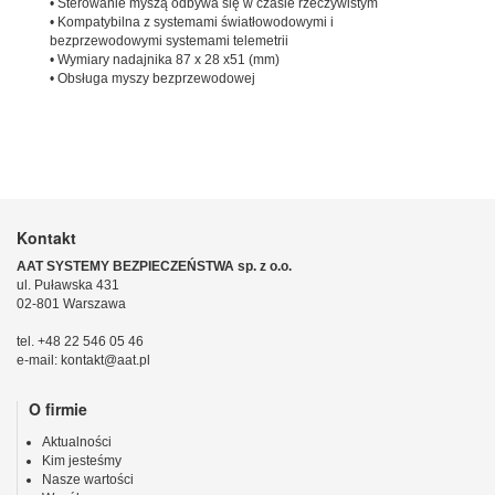
• Sterowanie myszą odbywa się w czasie rzeczywistym
• Kompatybilna z systemami światłowodowymi i
bezprzewodowymi systemami telemetrii
• Wymiary nadajnika 87 x 28 x51 (mm)
• Obsługa myszy bezprzewodowej
Kontakt
AAT SYSTEMY BEZPIECZEŃSTWA sp. z o.o.
ul. Puławska 431
02-801 Warszawa
tel. +48 22 546 05 46
e-mail: kontakt@aat.pl
O firmie
Aktualności
Kim jesteśmy
Nasze wartości