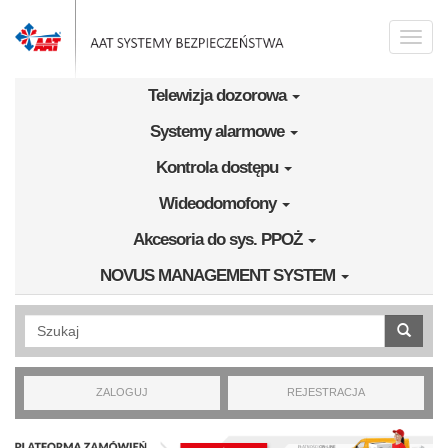
Przejdź do treści
Toggle
naviga
Telewizja dozorowa
Systemy alarmowe
Kontrola dostępu
Wideodomofony
Akcesoria do sys. PPOŻ
NOVUS MANAGEMENT SYSTEM
Wyszukiwanie pełnotekstowe
ZALOGUJ
REJESTRACJA