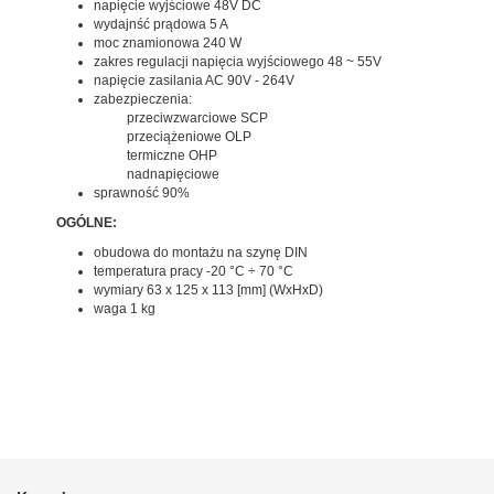
napięcie wyjściowe 48V DC
wydajnść prądowa 5 A
moc znamionowa 240 W
zakres regulacji napięcia wyjściowego 48 ~ 55V
napięcie zasilania AC 90V - 264V
zabezpieczenia:
przeciwzwarciowe SCP
przeciążeniowe OLP
termiczne OHP
nadnapięciowe
sprawność 90%
OGÓLNE:
obudowa do montażu na szynę DIN
temperatura pracy -20 °C ÷ 70 °C
wymiary 63 x 125 x 113 [mm] (WxHxD)
waga 1 kg