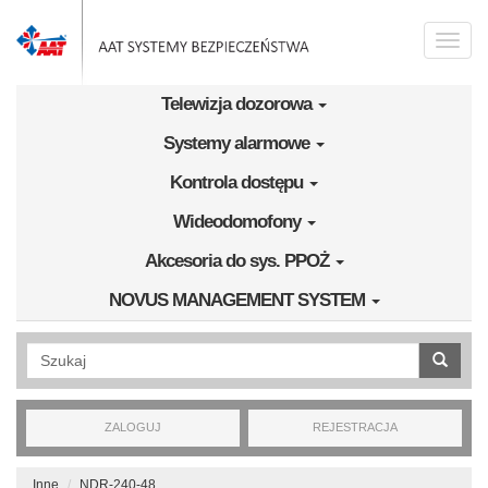
Przejdź do treści
Toggle
naviga
Telewizja dozorowa
Systemy alarmowe
Kontrola dostępu
Wideodomofony
Akcesoria do sys. PPOŻ
NOVUS MANAGEMENT SYSTEM
Wyszukiwanie pełnotekstowe
ZALOGUJ
REJESTRACJA
Inne
NDR-240-48