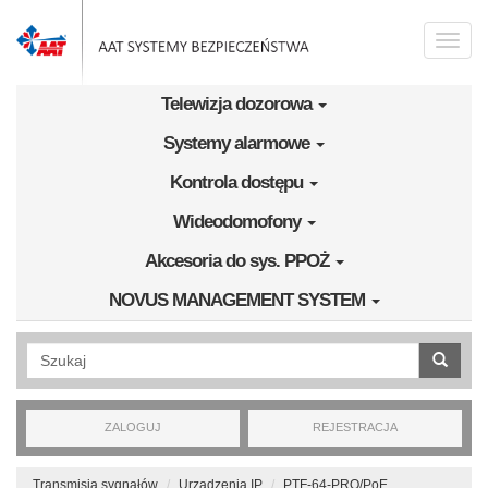
Przejdź do treści
Toggle
naviga
Telewizja dozorowa
Systemy alarmowe
Kontrola dostępu
Wideodomofony
Akcesoria do sys. PPOŻ
NOVUS MANAGEMENT SYSTEM
Wyszukiwanie pełnotekstowe
ZALOGUJ
REJESTRACJA
Transmisja sygnałów
Urządzenia IP
PTF-64-PRO/PoE