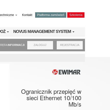
techniczne
Kontakt
Platforma zamówień
Szkolenia
PPOŻ
NOVUS MANAGEMENT SYSTEM
TREFA
INFORMACJI
ZALOGUJ
REJESTRACJA
Ogranicznik przepięć w
sieci Ethernet 10/100
Mb/s