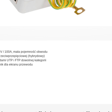
0V / 100A, mała pojemność obwodu
przeciwprzepięciowej (hybrydowy)
ami UTP i FTP dowolnej kategorii
nik dla ekranu przewodu