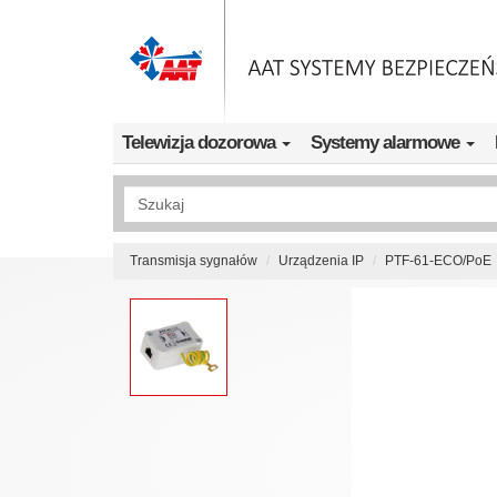
Przejdź do treści
Telewizja dozorowa
Systemy alarmowe
Wyszukiwanie pełnotekstowe
Transmisja sygnałów
Urządzenia IP
PTF-61-ECO/PoE