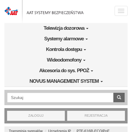
Przejdź do treści
Toggle
naviga
Telewizja dozorowa
Systemy alarmowe
Kontrola dostępu
Wideodomofony
Akcesoria do sys. PPOŻ
NOVUS MANAGEMENT SYSTEM
Wyszukiwanie pełnotekstowe
ZALOGUJ
REJESTRACJA
Transmisja sygnałów
Urządzenia IP
PTF-616R-ECO/PoE