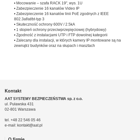
• Mocowanie – szafa RACK 19", wys. 1U
• Zabezpieczenie 16 kanałów Video IP
• Zabezpieczenie 16 kanałów linii PoE zgodnych z IEEE
802.3af/at/bt-typ 3
• Skuteczność ochrony 600V / 2.5kA
• 1 stopień ochrony przeciwprzepięciowej (hybrydowy)
• Zgodność z instalacjami UTP i FTP dowolnej kategorii
• Zalecany dla instalacji, w których kamery IP montowane są na
zewnątrz budynków oraz na słupach i masztach
Kontakt
AAT SYSTEMY BEZPIECZEŃSTWA sp. z o.o.
ul. Puławska 431
02-801 Warszawa
tel. +48 22 546 05 46
e-mail: kontakt@aat.pl
O firmie