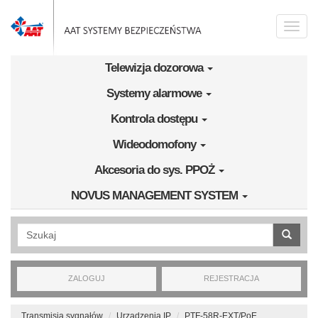
Przejdź do treści
Toggle
naviga
Telewizja dozorowa
Systemy alarmowe
Kontrola dostępu
Wideodomofony
Akcesoria do sys. PPOŻ
NOVUS MANAGEMENT SYSTEM
Wyszukiwanie pełnotekstowe
ZALOGUJ
REJESTRACJA
Transmisja sygnałów
Urządzenia IP
PTF-58R-EXT/PoE