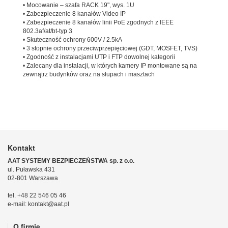
• Mocowanie – szafa RACK 19", wys. 1U
• Zabezpieczenie 8 kanałów Video IP
• Zabezpieczenie 8 kanałów linii PoE zgodnych z IEEE
802.3af/at/bt-typ 3
• Skuteczność ochrony 600V / 2.5kA
• 3 stopnie ochrony przeciwprzepięciowej (GDT, MOSFET, TVS)
• Zgodność z instalacjami UTP i FTP dowolnej kategorii
• Zalecany dla instalacji, w których kamery IP montowane są na
zewnątrz budynków oraz na słupach i masztach
Kontakt
AAT SYSTEMY BEZPIECZEŃSTWA sp. z o.o.
ul. Puławska 431
02-801 Warszawa
tel. +48 22 546 05 46
e-mail: kontakt@aat.pl
O firmie