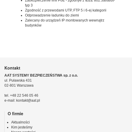
Zabezpieczenie linii PoE - zgodnye z IEEE 802.3af/at/bt-
typ 3
Zgodność z przewodami UTP, FTP 5 i 6-ej kategorii
Odprowadzenie ładunku do ziemi
Zalecany do urządzeń IP montowanych wewnątrz
budynków
Kontakt
AAT SYSTEMY BEZPIECZEŃSTWA sp. z o.o.
ul. Puławska 431
02-801 Warszawa
tel. +48 22 546 05 46
e-mail: kontakt@aat.pl
O firmie
Aktualności
Kim jesteśmy