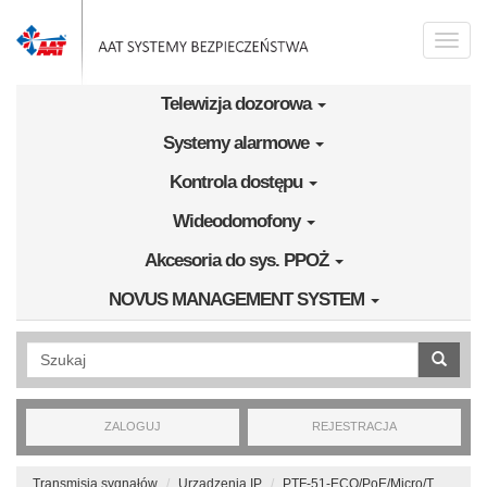
Przejdź do treści
Toggle
naviga
Telewizja dozorowa
Systemy alarmowe
Kontrola dostępu
Wideodomofony
Akcesoria do sys. PPOŻ
NOVUS MANAGEMENT SYSTEM
Wyszukiwanie pełnotekstowe
ZALOGUJ
REJESTRACJA
Transmisja sygnałów
Urządzenia IP
PTF-51-ECO/PoE/Micro/T