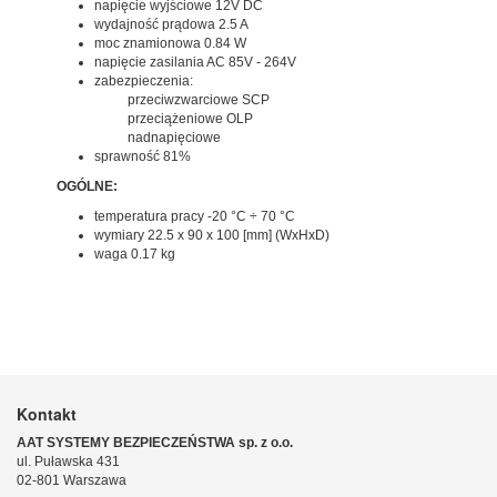
napięcie wyjściowe 12V DC
wydajność prądowa 2.5 A
moc znamionowa 0.84 W
napięcie zasilania AC 85V - 264V
zabezpieczenia:
przeciwzwarciowe SCP
przeciążeniowe OLP
nadnapięciowe
sprawność 81%
OGÓLNE:
temperatura pracy -20 °C ÷ 70 °C
wymiary 22.5 x 90 x 100 [mm] (WxHxD)
waga 0.17 kg
Kontakt
AAT SYSTEMY BEZPIECZEŃSTWA sp. z o.o.
ul. Puławska 431
02-801 Warszawa