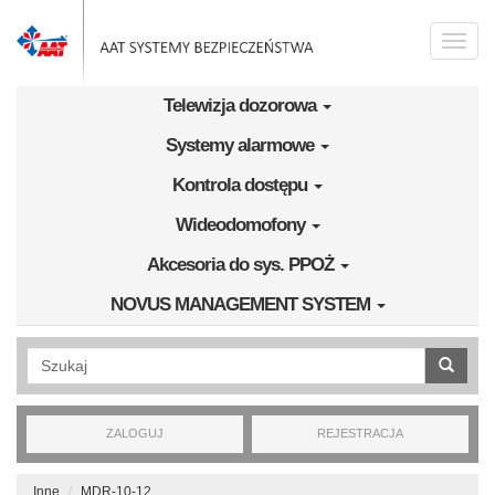
Przejdź do treści
Toggle
naviga
Telewizja dozorowa
Systemy alarmowe
Kontrola dostępu
Wideodomofony
Akcesoria do sys. PPOŻ
NOVUS MANAGEMENT SYSTEM
Wyszukiwanie pełnotekstowe
ZALOGUJ
REJESTRACJA
Inne
MDR-10-12