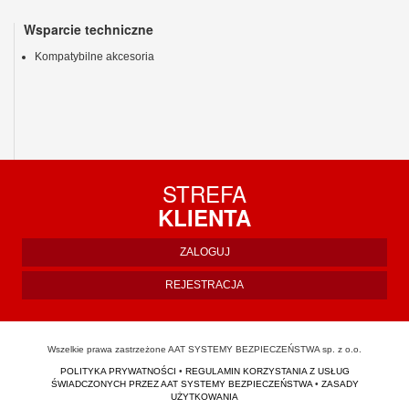
Wsparcie techniczne
Kompatybilne akcesoria
STREFA
KLIENTA
ZALOGUJ
REJESTRACJA
Wszelkie prawa zastrzeżone AAT SYSTEMY BEZPIECZEŃSTWA sp. z o.o.
POLITYKA PRYWATNOŚCI
•
REGULAMIN KORZYSTANIA Z USŁUG
ŚWIADCZONYCH PRZEZ AAT SYSTEMY BEZPIECZEŃSTWA
•
ZASADY
UŻYTKOWANIA