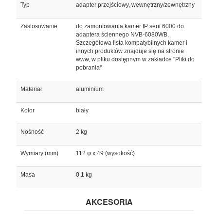
Typ
adapter przejściowy, wewnętrzny/zewnętrzny
Zastosowanie
do zamontowania kamer IP serii 6000 do
adaptera ściennego NVB-6080WB.
Szczegółowa lista kompatybilnych kamer i
innych produktów znajduje się na stronie
www, w pliku dostępnym w zakładce "Pliki do
pobrania"
Materiał
aluminium
Kolor
biały
Nośność
2 kg
Wymiary (mm)
112 φ x 49 (wysokość)
Masa
0.1 kg
AKCESORIA