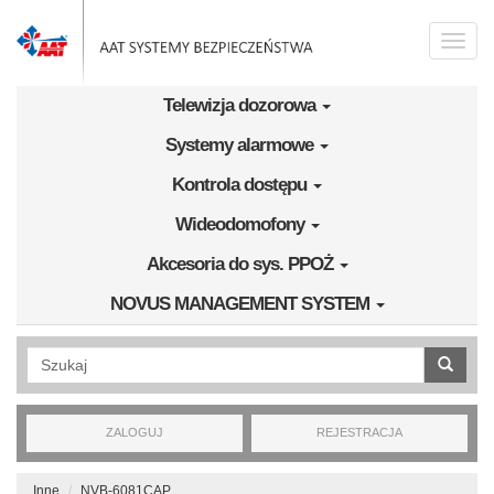
Przejdź do treści
Toggle
naviga
Telewizja dozorowa
Systemy alarmowe
Kontrola dostępu
Wideodomofony
Akcesoria do sys. PPOŻ
NOVUS MANAGEMENT SYSTEM
Wyszukiwanie pełnotekstowe
ZALOGUJ
REJESTRACJA
Inne
NVB-6081CAP